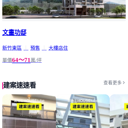
文畫功邸
新竹東區
｜
預售
｜
大樓店住
64～71
單價
萬/坪
查看更多
建案速速看