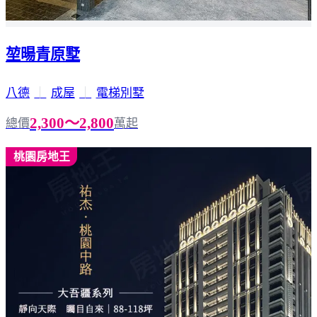
堃暘青原墅
八德
｜
成屋
｜
電梯別墅
2,300～2,800
總價
萬起
桃園房地王