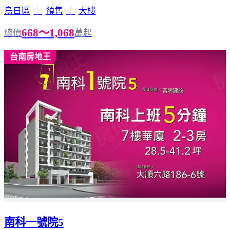
烏日區
｜
預售
｜
大樓
668～1,068
總價
萬起
台南房地王
南科一號院5