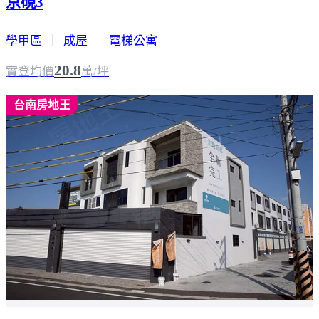
京硯3
學甲區
｜
成屋
｜
電梯公寓
20.8
實登均價
萬/坪
台南房地王