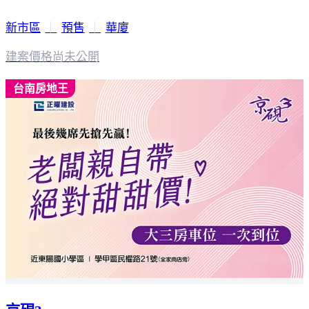
新市區
｜
預售
｜
華廈
建案價格
尚未公開
台南房地王