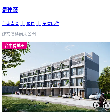
是建築
台南南區
｜
預售
｜
華廈店住
建案價格
尚未公開
台中房地王