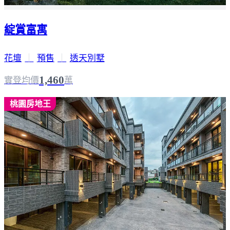
綻賞富寓
花壇
｜
預售
｜
透天別墅
1,460
實登均價
萬
桃園房地王