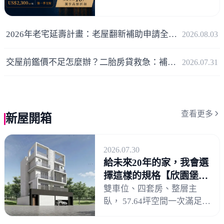
舉辦的「越南北寧新市政・
置產新機會」說明會，於高
雄日航酒店圓滿舉行。現場
2026年老宅延壽計畫：老屋翻新補助申請全攻略
2026.08.03
深入分享越南北部產業發
展、AI 與半導
交屋前鑑價不足怎麼辦？二胎房貸救急：補足資金缺口，避免違約金地獄！
2026.07.31
查看更多
新屋開箱
2026.07.30
給未來20年的家，我會選
擇這樣的規格【欣園堡
8】
雙車位、四套房、整層主
臥， 57.64坪空間一次滿足。
RC鋼筋混凝土結構， 筏式基