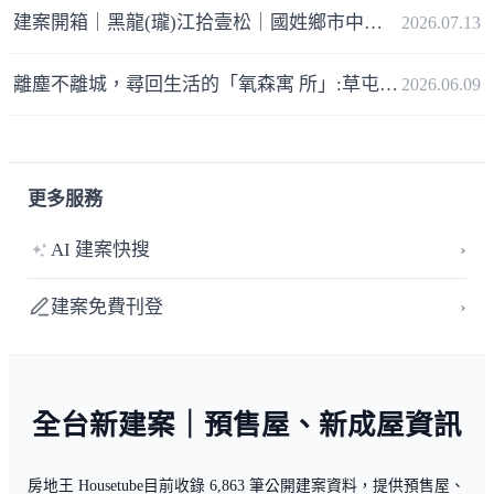
礎＋63支地質改良樁， 建材
建案開箱｜黑龍(瓏)江拾壹松｜國姓鄉市中心隱逸豪墅，高資產族夢寐以求的「慢活便利新地標」
2026.07.13
與安全都不馬虎。
離塵不離城，尋回生活的「氧森寓 所」:草屯【勵程擁林】獨棟別墅的清 水工法與大隱之美
2026.06.09
更多服務
AI 建案快搜
›
建案免費刊登
›
全台新建案｜預售屋、新成屋資訊
房地王 Housetube目前收錄 6,863 筆公開建案資料，提供預售屋、