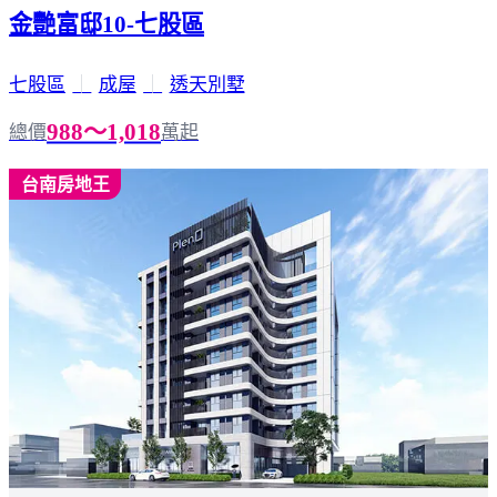
金艷富邸10-七股區
七股區
｜
成屋
｜
透天別墅
988～1,018
總價
萬起
台南房地王