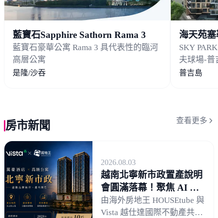
藍寶石Sapphire Sathorn Rama 3
海天苑塞
藍寶石豪華公寓 Rama 3 具代表性的臨河
SKY PAR
高層公寓
夫球場-
是隆/沙吞
普吉島
查看更多
房市新聞
2026.08.03
越南北寧新市政置產說明
會圓滿落幕！聚焦 AI 半
導體聚落與 Royal
由海外房地王 HOUSEtube 與
Mansion 投資新契機
Vista 越仕達國際不動產共同