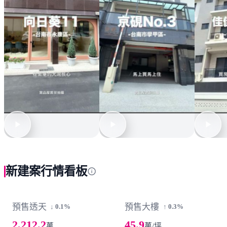
新建案行情看板
預售透天
預售大樓
↓ 0.1%
↑ 0.3%
2,212.2
45.9
萬
萬/坪