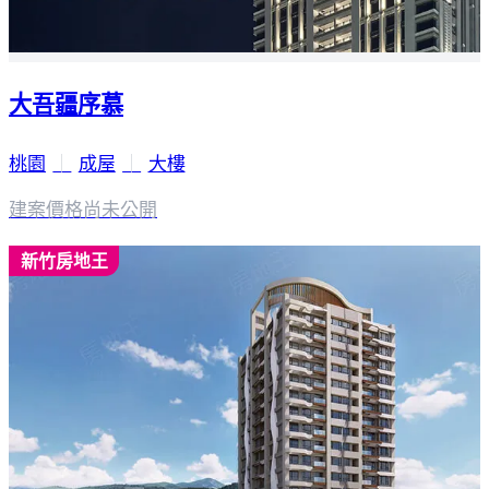
大吾疆序慕
桃園
｜
成屋
｜
大樓
建案價格
尚未公開
新竹房地王